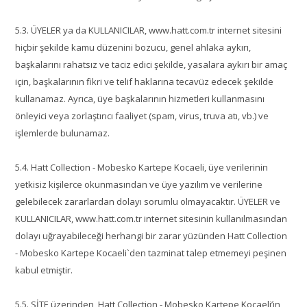
5.3. ÜYELER ya da KULLANICILAR, www.hatt.com.tr internet sitesini
hiçbir şekilde kamu düzenini bozucu, genel ahlaka aykırı,
başkalarını rahatsız ve taciz edici şekilde, yasalara aykırı bir amaç
için, başkalarının fikri ve telif haklarına tecavüz edecek şekilde
kullanamaz. Ayrıca, üye başkalarının hizmetleri kullanmasını
önleyici veya zorlaştırıcı faaliyet (spam, virus, truva atı, vb.) ve
işlemlerde bulunamaz.
5.4. Hatt Collection - Mobesko Kartepe Kocaeli, üye verilerinin
yetkisiz kişilerce okunmasından ve üye yazılım ve verilerine
gelebilecek zararlardan dolayı sorumlu olmayacaktır. ÜYELER ve
KULLANICILAR, www.hatt.com.tr internet sitesinin kullanılmasından
dolayı uğrayabileceği herhangi bir zarar yüzünden Hatt Collection
- Mobesko Kartepe Kocaeli`den tazminat talep etmemeyi peşinen
kabul etmiştir.
5.5. SİTE üzerinden, Hatt Collection - Mobesko Kartepe Kocaeli’in