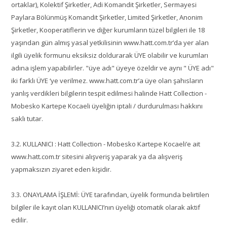
ortaklar), Kolektif Şirketler, Adi Komandit Şirketler, Sermayesi
Paylara Bölünmüş Komandit Şirketler, Limited Şirketler, Anonim
Şirketler, Kooperatiflerin ve diğer kurumların tüzel bilgileri ile 18
yaşından gün almış yasal yetkilisinin www.hatt.com.tr’da yer alan
ilgili üyelik formunu eksiksiz doldurarak ÜYE olabilir ve kurumları
adına işlem yapabilirler. "üye adı" üyeye özeldir ve aynı " ÜYE adı"
iki farklı ÜYE ‘ye verilmez. www.hatt.com.tr’a üye olan şahısların
yanlış verdikleri bilgilerin tespit edilmesi halinde Hatt Collection -
Mobesko Kartepe Kocaeli üyeliğin iptali / durdurulması hakkını
saklı tutar.
3.2. KULLANICI : Hatt Collection - Mobesko Kartepe Kocaeli’e ait
www.hatt.com.tr sitesini alışveriş yaparak ya da alışveriş
yapmaksızın ziyaret eden kişidir.
3.3. ONAYLAMA İŞLEMİ: ÜYE tarafından, üyelik formunda belirtilen
bilgiler ile kayıt olan KULLANICI’nın üyeliği otomatik olarak aktif
edilir.