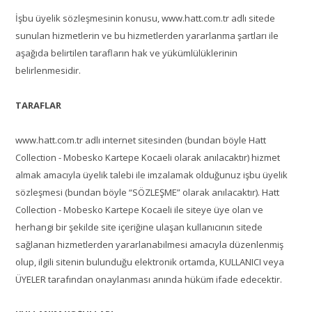
360 Mağaza
İşbu üyelik sözleşmesinin konusu, www.hatt.com.tr adlı sitede
sunulan hizmetlerin ve bu hizmetlerden yararlanma şartları ile
Katalog
aşağıda belirtilen tarafların hak ve yükümlülüklerinin
belirlenmesidir.
Satış Sözleşmesi
Teslimat Politikası
TARAFLAR
İade Politikası
www.hatt.com.tr adlı internet sitesinden (bundan böyle Hatt
Kullanım Koşulları
Collection - Mobesko Kartepe Kocaeli olarak anılacaktır) hizmet
almak amacıyla üyelik talebi ile imzalamak olduğunuz işbu üyelik
Gizlilik Politikası
sözleşmesi (bundan böyle “SÖZLEŞME” olarak anılacaktır). Hatt
Collection - Mobesko Kartepe Kocaeli ile siteye üye olan ve
Çerez Politikası
herhangi bir şekilde site içeriğine ulaşan kullanıcının sitede
KVKK
sağlanan hizmetlerden yararlanabilmesi amacıyla düzenlenmiş
olup, ilgili sitenin bulunduğu elektronik ortamda, KULLANICI veya
ÜYELER tarafından onaylanması anında hüküm ifade edecektir.