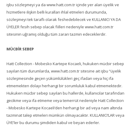
işbu sözleşmeyi ya da www.hatt.com.tr içinde yer alan üyelik ve
hizmetlere ilişkin belli kuralları ihlal etmeleri durumunda,
sözleşmeyi tek taraflı olarak feshedebilecek ve KULLANICI YA DA
ÜYELER fesih sebep olacak fiilleri nedeniyle www.hatt.com.tr
sitesinin uğramış olduğu tüm zararı tazmin edeceklerdir.
MÜCBİR SEBEP
Hatt Collection - Mobesko Kartepe Kocaeli, hukuken mücbir sebep
sayılan tüm durumlarda, www.hatt.com.tr sitesine ait işbu “üyelik
sözleşmesinde geçen yükümlülükleri geç ifadan veya hiç ifa
etmemekten dolayı herhangi bir sorumluluk kabul etmemektedir.
Hukuken mücbir sebep sayılan bu hallerde, kullanıcılar tarafından
gecikme veya ifa etmeme veya temerrüt nedeniyle Hatt Collection
- Mobesko Kartepe Kocaeli’den herhangi bir ad veya nam altında
tazminat talep etmeleri mümkün olmayacaktır. KULLANICI’LAR veya
ÜYE’ler bu durumu şimdiden kabul ve beyan ederler.