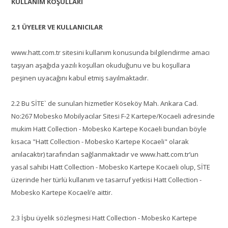
KULLANIM KOŞULLARI
2.1 ÜYELER VE KULLANICILAR
www.hatt.com.tr sitesini kullanım konusunda bilgilendirme amacı
taşıyan aşağıda yazılı koşulları okuduğunu ve bu koşullara
peşinen uyacağını kabul etmiş sayılmaktadır.
2.2 Bu SİTE` de sunulan hizmetler Köseköy Mah. Ankara Cad.
No:267 Mobesko Mobilyacılar Sitesi F-2 Kartepe/Kocaeli adresinde
mukim Hatt Collection - Mobesko Kartepe Kocaeli bundan böyle
kısaca "Hatt Collection - Mobesko Kartepe Kocaeli" olarak
anılacaktır) tarafından sağlanmaktadır ve www.hatt.com.tr’un
yasal sahibi Hatt Collection - Mobesko Kartepe Kocaeli olup, SİTE
üzerinde her türlü kullanım ve tasarruf yetkisi Hatt Collection -
Mobesko Kartepe Kocaeli’e aittir.
2.3 İşbu üyelik sözleşmesi Hatt Collection - Mobesko Kartepe