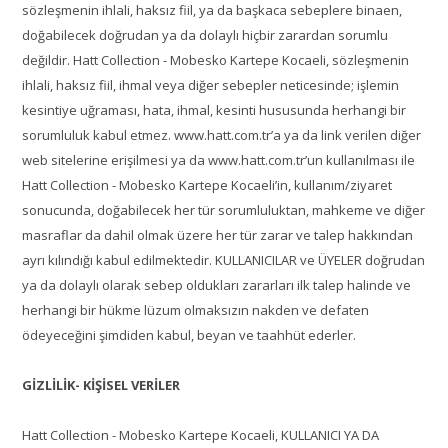
sözleşmenin ihlali, haksız fiil, ya da başkaca sebeplere binaen,
doğabilecek doğrudan ya da dolaylı hiçbir zarardan sorumlu
değildir. Hatt Collection - Mobesko Kartepe Kocaeli, sözleşmenin
ihlali, haksız fiil, ihmal veya diğer sebepler neticesinde; işlemin
kesintiye uğraması, hata, ihmal, kesinti hususunda herhangi bir
sorumluluk kabul etmez. www.hatt.com.tr’a ya da link verilen diğer
web sitelerine erişilmesi ya da www.hatt.com.tr’un kullanılması ile
Hatt Collection - Mobesko Kartepe Kocaeli’in, kullanım/ziyaret
sonucunda, doğabilecek her tür sorumluluktan, mahkeme ve diğer
masraflar da dahil olmak üzere her tür zarar ve talep hakkından
ayrı kılındığı kabul edilmektedir. KULLANICILAR ve ÜYELER doğrudan
ya da dolaylı olarak sebep oldukları zararları ilk talep halinde ve
herhangi bir hükme lüzum olmaksızın nakden ve defaten
ödeyeceğini şimdiden kabul, beyan ve taahhüt ederler.
GİZLİLİK- KİŞİSEL VERİLER
Hatt Collection - Mobesko Kartepe Kocaeli, KULLANICI YA DA