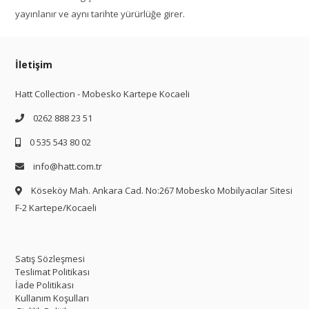
yayınlanır ve aynı tarihte yürürlüğe girer.
İletişim
Hatt Collection - Mobesko Kartepe Kocaeli
0262 888 23 51
0 535 543 80 02
info@hatt.com.tr
Köseköy Mah. Ankara Cad. No:267 Mobesko Mobilyacılar Sitesi
F-2 Kartepe/Kocaeli
Satış Sözleşmesi
Teslimat Politikası
İade Politikası
Kullanım Koşulları