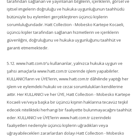
tarafından sağlanan ve yayınlanan bilgilerin, içeriklerin, görsel ve
işitsel imgelerin doğruluğu ve hukuka uygunluğunun taahhüdü
bütünüyle bu eylemleri gerçekleştiren üçüncü kişilerin
sorumluluğundadır. Hatt Collection - Mobesko Kartepe Kocaeli,
üçüncü kişiler tarafından sağlanan hizmetlerin ve içeriklerin
güvenliğini, doğruluğunu ve hukuka uygunluğunu taahhüt ve
garanti etmemektedir.
5.12. www.hatt.com.tr’u kullananlar, yalnızca hukuka uygun ve
şahsi amaçlarla www.hatt.com.tr üzerinde işlem yapabilirler.
KULLANICI’ların ve ÜYE’lerin, www.hatt.com.tr dâhilinde yaptığı her
işlem ve eylemdeki hukuki ve cezai sorumlulukları kendilerine
aittir. Her KULLANICI ve her ÜYE, Hatt Collection - Mobesko Kartepe
Kocaeli ve/veya başka bir üçüncü kişinin haklarına tecavüz teşkil
edecek nitelikteki herhangi bir faaliyette bulunmayacağını taahhüt
eder. KULLANICI ve ÜYE’lerin www.hatt.com.tr üzerindeki
faaliyetleri nedeniyle üçüncü kişilerin uğradıkları veya
uğrayabilecekleri zararlardan dolayı Hatt Collection - Mobesko