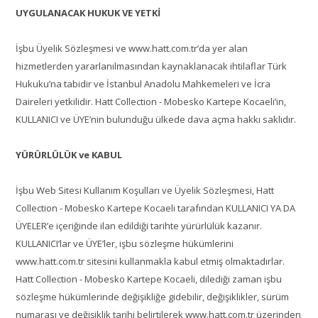
UYGULANACAK HUKUK VE YETKİ
İşbu Üyelik Sözleşmesi ve www.hatt.com.tr’da yer alan
hizmetlerden yararlanılmasından kaynaklanacak ihtilaflar Türk
Hukuku’na tabidir ve İstanbul Anadolu Mahkemeleri ve İcra
Daireleri yetkilidir. Hatt Collection - Mobesko Kartepe Kocaeli’in,
KULLANICI ve ÜYE’nin bulunduğu ülkede dava açma hakkı saklıdır.
YÜRÜRLÜLÜK ve KABUL
İşbu Web Sitesi Kullanım Koşulları ve Üyelik Sözleşmesi, Hatt
Collection - Mobesko Kartepe Kocaeli tarafından KULLANICI YA DA
ÜYELER’e içeriğinde ilan edildiği tarihte yürürlülük kazanır.
KULLANICI’lar ve ÜYE’ler, işbu sözleşme hükümlerini
www.hatt.com.tr sitesini kullanmakla kabul etmiş olmaktadırlar.
Hatt Collection - Mobesko Kartepe Kocaeli, dilediği zaman işbu
sözleşme hükümlerinde değişikliğe gidebilir, değişiklikler, sürüm
numarası ve değişiklik tarihi belirtilerek www.hatt.com.tr üzerinden