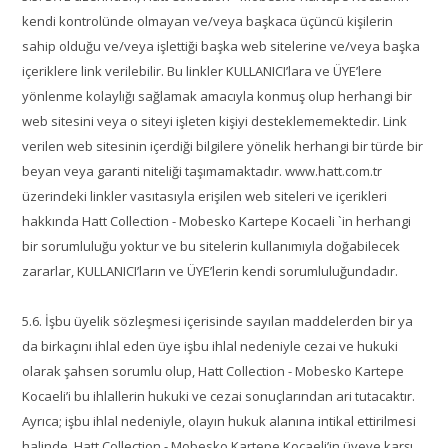
kendi kontrolünde olmayan ve/veya başkaca üçüncü kişilerin
sahip olduğu ve/veya işlettiği başka web sitelerine ve/veya başka
içeriklere link verilebilir. Bu linkler KULLANICI’lara ve ÜYE’lere
yönlenme kolaylığı sağlamak amacıyla konmuş olup herhangi bir
web sitesini veya o siteyi işleten kişiyi desteklememektedir. Link
verilen web sitesinin içerdiği bilgilere yönelik herhangi bir türde bir
beyan veya garanti niteliği taşımamaktadır. www.hatt.com.tr
üzerindeki linkler vasıtasıyla erişilen web siteleri ve içerikleri
hakkında Hatt Collection - Mobesko Kartepe Kocaeli `in herhangi
bir sorumluluğu yoktur ve bu sitelerin kullanımıyla doğabilecek
zararlar, KULLANICI’ların ve ÜYE’lerin kendi sorumluluğundadır.
5.6. İşbu üyelik sözleşmesi içerisinde sayılan maddelerden bir ya
da birkaçını ihlal eden üye işbu ihlal nedeniyle cezai ve hukuki
olarak şahsen sorumlu olup, Hatt Collection - Mobesko Kartepe
Kocaeli’i bu ihlallerin hukuki ve cezai sonuçlarından ari tutacaktır.
Ayrıca; işbu ihlal nedeniyle, olayın hukuk alanına intikal ettirilmesi
halinde, Hatt Collection - Mobesko Kartepe Kocaeli’in üyeye karşı