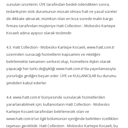
sunulan ürünlerin; ÜYE tarafından bedeli ödendikten sonra,
tedarikçinin stok durumunun müsait olması hali ve yasal süreler
de dikkate alınarak; mümkün olan en kısa sürede malın kargo
firması tarafından müşteriye Hatt Collection - Mobesko Kartepe
Kocaeli adına ayıpsız olarak teslimidir.
4.3. Hatt Collection - Mobesko Kartepe Kocaeli, www.hatt.com.tr
üzerinden sunacağı hizmetlerin kapsamını ve niteliğini
belirlemekte tamamen serbest olup, hizmetlere ilişkin olarak
yapacağı her türlü değişikliği www.hatt.com.tr’da yayınlamasıyla
yürürlüğe girdiğini beyan eder. ÜYE ve KULLANICILAR bu durumu
şimdiden kabul ederler.
4.4. www.hatt.com.tr bünyesinde sunulacak hizmetlerden
yararlanabilmek için; kullanıcıların Hatt Collection - Mobesko
Kartepe Kocaeli tarafından belirlenecek olan ve
www.hatt.com.tr’un ilgili bölümünün içeriğinde belirtilen özellikleri
taşıması gereklidir. Hatt Collection - Mobesko Kartepe Kocaeli, bu