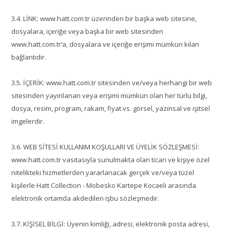
3.4. LİNK: www.hatt.com.tr üzerinden bir başka web sitesine,
dosyalara, içeriğe veya başka bir web sitesinden
www.hatt.com.tr’a, dosyalara ve içeriğe erişimi mümkün kılan
bağlantıdır.
3.5. İÇERİK: www.hatt.com.tr sitesinden ve/veya herhangi bir web
sitesinden yayınlanan veya erişimi mümkün olan her türlü bilgi,
dosya, resim, program, rakam, fiyat vs. görsel, yazınsal ve işitsel
imgelerdir.
3.6. WEB SİTESİ KULLANIM KOŞULLARI VE ÜYELİK SÖZLEŞMESİ:
www.hatt.com.tr vasıtasıyla sunulmakta olan ticari ve kişiye özel
nitelikteki hizmetlerden yararlanacak gerçek ve/veya tüzel
kişilerle Hatt Collection - Mobesko Kartepe Kocaeli arasında
elektronik ortamda akdedilen işbu sözleşmedir.
3.7. KİŞİSEL BİLGİ: Üyenin kimliği, adresi, elektronik posta adresi,