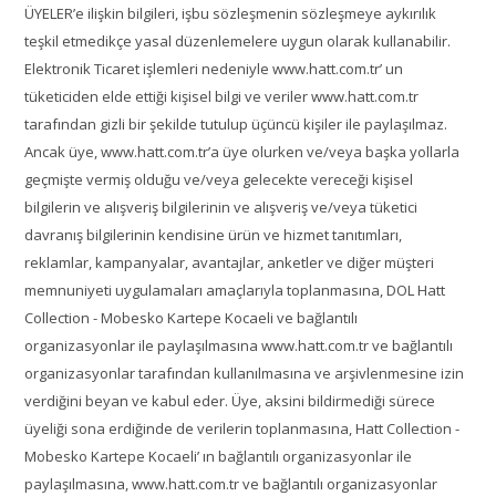
ÜYELER’e ilişkin bilgileri, işbu sözleşmenin sözleşmeye aykırılık
teşkil etmedikçe yasal düzenlemelere uygun olarak kullanabilir.
Elektronik Ticaret işlemleri nedeniyle www.hatt.com.tr’ un
tüketiciden elde ettiği kişisel bilgi ve veriler www.hatt.com.tr
tarafından gizli bir şekilde tutulup üçüncü kişiler ile paylaşılmaz.
Ancak üye, www.hatt.com.tr’a üye olurken ve/veya başka yollarla
geçmişte vermiş olduğu ve/veya gelecekte vereceği kişisel
bilgilerin ve alışveriş bilgilerinin ve alışveriş ve/veya tüketici
davranış bilgilerinin kendisine ürün ve hizmet tanıtımları,
reklamlar, kampanyalar, avantajlar, anketler ve diğer müşteri
memnuniyeti uygulamaları amaçlarıyla toplanmasına, DOL Hatt
Collection - Mobesko Kartepe Kocaeli ve bağlantılı
organizasyonlar ile paylaşılmasına www.hatt.com.tr ve bağlantılı
organizasyonlar tarafından kullanılmasına ve arşivlenmesine izin
verdiğini beyan ve kabul eder. Üye, aksini bildirmediği sürece
üyeliği sona erdiğinde de verilerin toplanmasına, Hatt Collection -
Mobesko Kartepe Kocaeli’ ın bağlantılı organizasyonlar ile
paylaşılmasına, www.hatt.com.tr ve bağlantılı organizasyonlar