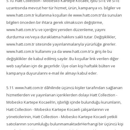
5.10. Hatt Collection - Mobesko Kartepe Kocaeli, işbu SİTE ve SİTE
uzantısında mevcut her tür hizmet, ürün, kampanya vs. bilgiler ve
www.hatt.com.tr kullanma koşulları ile www.hatt.com.tr’da sunulan
bilgileri önceden bir ihtara gerek olmaksızın değiştirme,
www.hatt.com.tr’u ve içeriğini yeniden düzenleme, yayını
durdurma ve/veya duraklatma hakkını saklı tutar. Değişiklikler,
www.hatt.com.tr sitesinde yayınlanmalarıyla yürürlüğe girerler.
www.hatt.com.tr kullanımı ya da www.hatt.com.tr’a giriş ile bu
değişiklikler de kabul edilmiş sayılır. Bu koşullar link verilen diğer
web sayfaları için de geçerlidir. Üye olan kişi haftalık bülten ve
kampanya duyurularını e-mail ile almayı kabul eder.
5.11. www.hatt.com.tr dâhilinde üçüncü kişiler tarafından sağlanan
hizmetlerden ve yayınlanan içeriklerden dolayı Hatt Collection -
Mobesko Kartepe Kocaeli’in, işbirliği içinde bulunduğu kurumların,
Hatt Collection - Mobesko Kartepe Kocaeli çalışanlarının ve
yöneticilerinin, Hatt Collection - Mobesko Kartepe Kocaeli yetkili
satıcılarının sorumluluğu bulunmamaktadırHerhangi bir üçüncü kişi