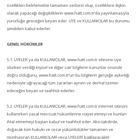
özellikleri belirlemekte tamamen serbest olup, özelliklere ilişkin
olarak yapacağı değişikliklerin www.hatt.com.tr’da yayınlamasıyla
yürürlüğe gireceğini beyan eder. ÜYE ve KULLANICILAR bu durumu
şimdiden kabul ederler.
GENEL HÜKÜMLER
5.1. ÜYELER ya da KULLANICILAR, www.hatt.com.tr sitesine üye
olurken verdiği kişisel ve diğer sair bilgilerin kanunlar önünde
doğru olduğunu, www.hatt.com.tr’un bu bilgilerin gerçeğe aykırılığı
nedeniyle uğrayacağı tüm zararları aynen ve derhal tazmin
edeceğini beyan ve taahhüt ederler.
5.2. ÜYELER ya da KULLANICILAR, www.hatt.com.tr internet sitesini
kullanırken yasal mevzuat hükümlerine riayet etmeyi ve bunları
ihlal etmemeyi baştan kabul ve taahhüt eder. Aksi takdirde,
doğacak tüm hukuki ve cezai yükümlülükler tamamen ve
münhasıran KULLANICILARI veya ÜYELERİ bağlayacaktır.