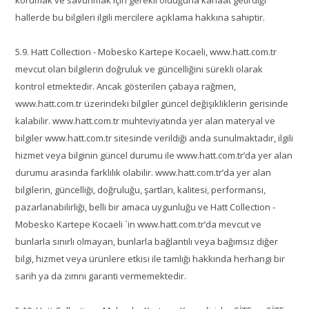
korumak ve savunmak için gerekli olduğuna kanaat getirdiği
hallerde bu bilgileri ilgili mercilere açıklama hakkına sahiptir.
5.9. Hatt Collection - Mobesko Kartepe Kocaeli, www.hatt.com.tr
mevcut olan bilgilerin doğruluk ve güncelliğini sürekli olarak
kontrol etmektedir. Ancak gösterilen çabaya rağmen,
www.hatt.com.tr üzerindeki bilgiler güncel değişikliklerin gerisinde
kalabilir. www.hatt.com.tr muhteviyatında yer alan materyal ve
bilgiler www.hatt.com.tr sitesinde verildiği anda sunulmaktadır, ilgili
hizmet veya bilginin güncel durumu ile www.hatt.com.tr’da yer alan
durumu arasında farklılık olabilir. www.hatt.com.tr’da yer alan
bilgilerin, güncelliği, doğruluğu, şartları, kalitesi, performansı,
pazarlanabilirliği, belli bir amaca uygunluğu ve Hatt Collection -
Mobesko Kartepe Kocaeli `in www.hatt.com.tr’da mevcut ve
bunlarla sınırlı olmayan, bunlarla bağlantılı veya bağımsız diğer
bilgi, hizmet veya ürünlere etkisi ile tamlığı hakkında herhangi bir
sarih ya da zımni garanti vermemektedir.