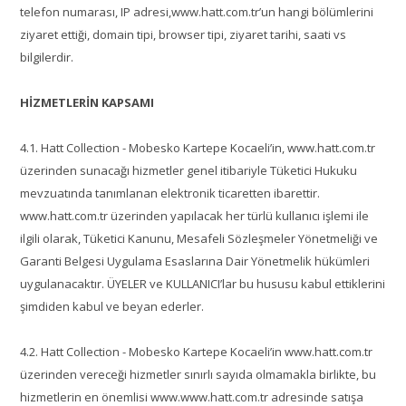
telefon numarası, IP adresi,www.hatt.com.tr’un hangi bölümlerini
ziyaret ettiği, domain tipi, browser tipi, ziyaret tarihi, saati vs
bilgilerdir.
HİZMETLERİN KAPSAMI
4.1. Hatt Collection - Mobesko Kartepe Kocaeli’in, www.hatt.com.tr
üzerinden sunacağı hizmetler genel itibariyle Tüketici Hukuku
mevzuatında tanımlanan elektronik ticaretten ibarettir.
www.hatt.com.tr üzerinden yapılacak her türlü kullanıcı işlemi ile
ilgili olarak, Tüketici Kanunu, Mesafeli Sözleşmeler Yönetmeliği ve
Garanti Belgesi Uygulama Esaslarına Dair Yönetmelik hükümleri
uygulanacaktır. ÜYELER ve KULLANICI’lar bu hususu kabul ettiklerini
şimdiden kabul ve beyan ederler.
4.2. Hatt Collection - Mobesko Kartepe Kocaeli’in www.hatt.com.tr
üzerinden vereceği hizmetler sınırlı sayıda olmamakla birlikte, bu
hizmetlerin en önemlisi www.www.hatt.com.tr adresinde satışa