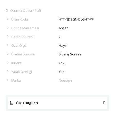
Oturma Odası
Puff
Ürün Kodu
HTT-NDSGN-DLGHT-PF
Gövde Malzemesi
Ahşap
Garanti Süresi
2
Özel Ölçü
Hayır
Üretim Durumu
Sipariş Sonrası
Kırlent
Yok
Yatak Özelliği
Yok
Marka
Ndesign
Ölçü Bilgileri