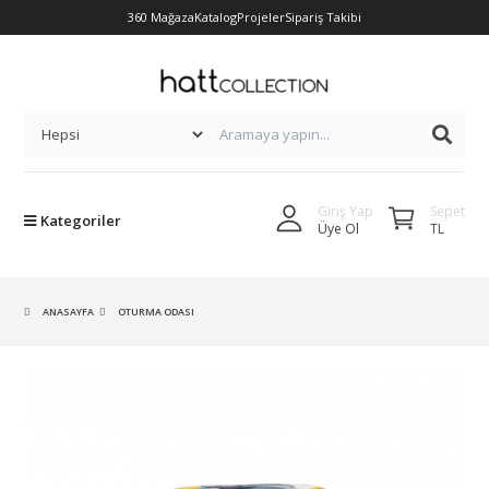
360 Mağaza
Katalog
Projeler
Sipariş Takibi
Sepet
Giriş Yap
Kategoriler
TL
Üye Ol
ANASAYFA
OTURMA ODASI