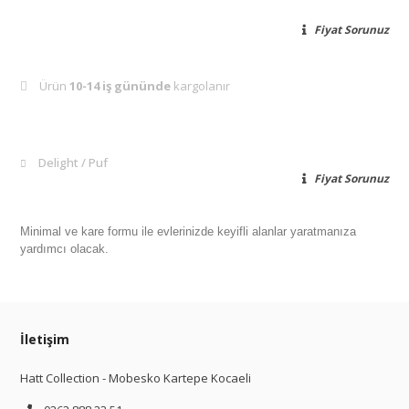
Fiyat Sorunuz
Ürün
10-14 iş gününde
kargolanır
Delight
Puf
Fiyat Sorunuz
Minimal ve kare formu ile evlerinizde keyifli alanlar yaratmanıza
yardımcı olacak.
İletişim
Hatt Collection - Mobesko Kartepe Kocaeli