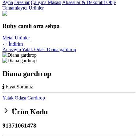
Ayna
Dresuar
Çalışma Masası
Aksesuar & Dekoratif Obje
Tamamlayıcı Ürünler
Ruby camlı orta sehpa
Metal Ürünler
İndirim
Anasayfa
Yatak Odası
Diana gardırop
Diana gardırop
Fiyat Sorunuz
Yatak Odası
Gardırop
Ürün Kodu
91371061478