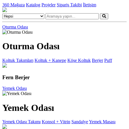
360 Mağaza
Katalog
Projeler
Sipariş Takibi
İletişim
Oturma Odası
Oturma Odası
Koltuk Takımları
Koltuk + Kanepe
Köşe Koltuk
Berjer
Puff
Fern Berjer
Yemek Odası
Yemek Odası
Yemek Odası Takımı
Konsol + Vitrin
Sandalye
Yemek Masası