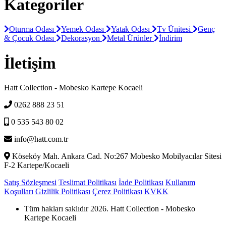
Kategoriler
Oturma Odası
Yemek Odası
Yatak Odası
Tv Ünitesi
Genç
& Çocuk Odası
Dekorasyon
Metal Ürünler
İndirim
İletişim
Hatt Collection - Mobesko Kartepe Kocaeli
0262 888 23 51
0 535 543 80 02
info@hatt.com.tr
Köseköy Mah. Ankara Cad. No:267 Mobesko Mobilyacılar Sitesi
F-2 Kartepe/Kocaeli
Satış Sözleşmesi
Teslimat Politikası
İade Politikası
Kullanım
Koşulları
Gizlilik Politikası
Çerez Politikası
KVKK
Tüm hakları saklıdır 2026. Hatt Collection - Mobesko
Kartepe Kocaeli