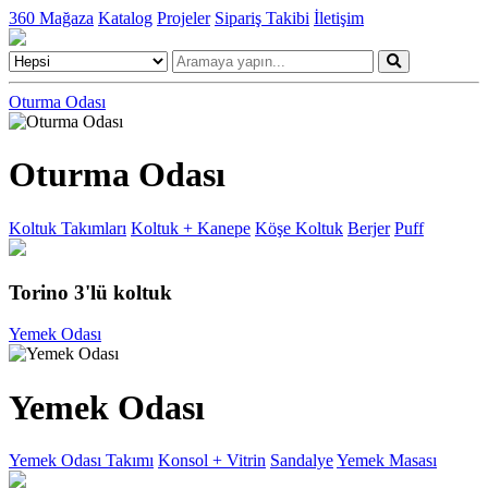
360 Mağaza
Katalog
Projeler
Sipariş Takibi
İletişim
Oturma Odası
Oturma Odası
Koltuk Takımları
Koltuk + Kanepe
Köşe Koltuk
Berjer
Puff
Torino 3'lü koltuk
Yemek Odası
Yemek Odası
Yemek Odası Takımı
Konsol + Vitrin
Sandalye
Yemek Masası