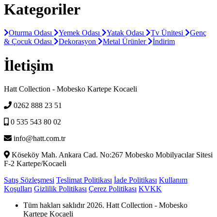
Kategoriler
Oturma Odası
Yemek Odası
Yatak Odası
Tv Ünitesi
Genç
& Çocuk Odası
Dekorasyon
Metal Ürünler
İndirim
İletişim
Hatt Collection - Mobesko Kartepe Kocaeli
0262 888 23 51
0 535 543 80 02
info@hatt.com.tr
Köseköy Mah. Ankara Cad. No:267 Mobesko Mobilyacılar Sitesi
F-2 Kartepe/Kocaeli
Satış Sözleşmesi
Teslimat Politikası
İade Politikası
Kullanım
Koşulları
Gizlilik Politikası
Çerez Politikası
KVKK
Tüm hakları saklıdır 2026. Hatt Collection - Mobesko
Kartepe Kocaeli