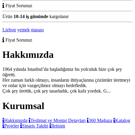
Fiyat Sorunuz
Ürün
10-14 iş gününde
kargolanır
Lizbon
yemek
masası
Fiyat Sorunuz
Hakkımızda
1964 yılında Istanbul’da başladığımız bu yolculuk bize çok şey
öğretti.
Her zaman farklı olmayı, insanların ihtiyaçlarına çözümler üretmeyi
ve onlar için vazgeçilmez olmayı hedefledik.
Çok şey ürettik, çok şey tasarladık, çok kafa yorduk. G...
Kurumsal
Hakkımızda
Teslimat ve Montaj Detayları
360 Mağaza
Katalog
Projeler
Sipariş Takibi
İletişim