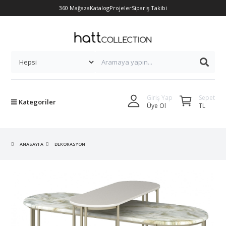
360 Mağaza
Katalog
Projeler
Sipariş Takibi
Sepet
Giriş Yap
Kategoriler
TL
Üye Ol
ANASAYFA
DEKORASYON