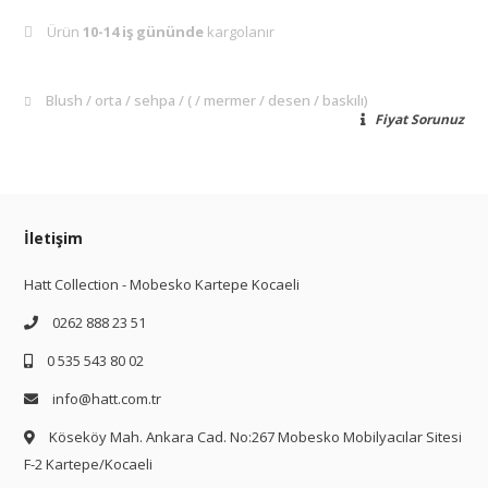
Ürün
10-14 iş gününde
kargolanır
Blush
orta
sehpa
(
mermer
desen
baskılı)
Fiyat Sorunuz
İletişim
Hatt Collection - Mobesko Kartepe Kocaeli
0262 888 23 51
0 535 543 80 02
info@hatt.com.tr
Köseköy Mah. Ankara Cad. No:267 Mobesko Mobilyacılar Sitesi
F-2 Kartepe/Kocaeli