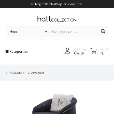
360 Mağaza
Katalog
Projeler
Sipariş Takibi
Sepet
Giriş Yap
Kategoriler
TL
Üye Ol
ANASAYFA
OTURMA ODASI