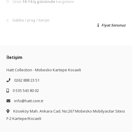
Ürün
10-14 iş gününde
kargolanır
Gabba
prag
berjer
Fiyat Sorunuz
İletişim
Hatt Collection - Mobesko Kartepe Kocaeli
0262 888 23 51
0 535 543 80 02
info@hatt.com.tr
Köseköy Mah. Ankara Cad. No:267 Mobesko Mobilyacılar Sitesi
F-2 Kartepe/Kocaeli